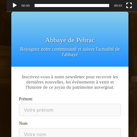
au
00:00
00:01
contenu
Abbaye de Pébrac
Rejoignez notre communauté et suivez l'actualité de
l'abbaye
Inscrivez-vous à notre newsletter pour recevoir les
dernières nouvelles, les événements à venir et
l'histoire de ce joyau du patrimoine auvergnat.
Prénom
Nom