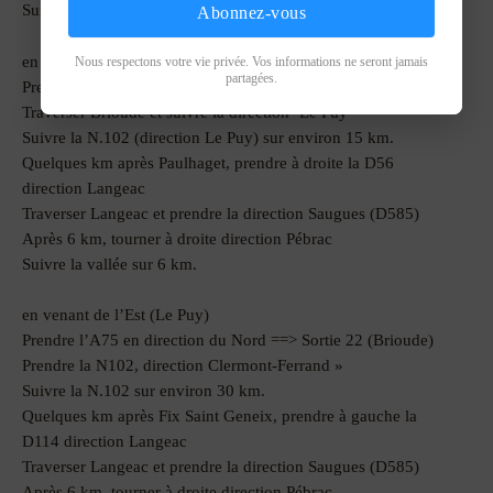
Suivre la vallée sur 6 km.
Abonnez-vous
en venant du Sud-Ouest (Montpellier)
Nous respectons votre vie privée. Vos informations ne seront jamais
partagées.
Prendre l’A75 en direction du Nord ==> Sortie 22 (Brioude)
Traverser Brioude et suivre la direction ‘Le Puy’
Suivre la N.102 (direction Le Puy) sur environ 15 km.
Quelques km après Paulhaget, prendre à droite la D56
direction Langeac
Traverser Langeac et prendre la direction Saugues (D585)
Après 6 km, tourner à droite direction Pébrac
Suivre la vallée sur 6 km.
en venant de l’Est (Le Puy)
Prendre l’A75 en direction du Nord ==> Sortie 22 (Brioude)
Prendre la N102, direction Clermont-Ferrand »
Suivre la N.102 sur environ 30 km.
Quelques km après Fix Saint Geneix, prendre à gauche la
D114 direction Langeac
Traverser Langeac et prendre la direction Saugues (D585)
Après 6 km, tourner à droite direction Pébrac