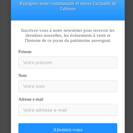
Rejoignez notre communauté et suivez l'actualité de
l'abbaye
Aller
au
contenu
Inscrivez-vous à notre newsletter pour recevoir les
dernières nouvelles, les événements à venir et
l'histoire de ce joyau du patrimoine auvergnat.
Nom*
Prénom
E-
Nom
mail*
Site
Adresse e-mail
Abonnez-vous