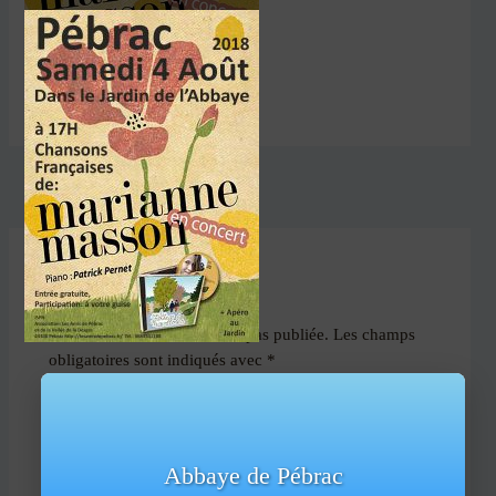
PRÉCÉDENT
Laisser un commentaire
Votre adresse e-mail ne sera pas publiée.
Les champs
obligatoires sont indiqués avec
*
Commentaire
*
Abbaye de Pébrac