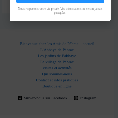
Nous respectons votre vie privée. Vos informations ne seront jamais
partagées.
Bienvenue chez les Amis de Pébrac – accueil
L’Abbaye de Pébrac
Les jardins de l’abbaye
Le village de Pébrac
Visites et activités
Qui sommes-nous
Contact et infos pratiques
Boutique en ligne
Suivez-nous sur Facebook
Instagram