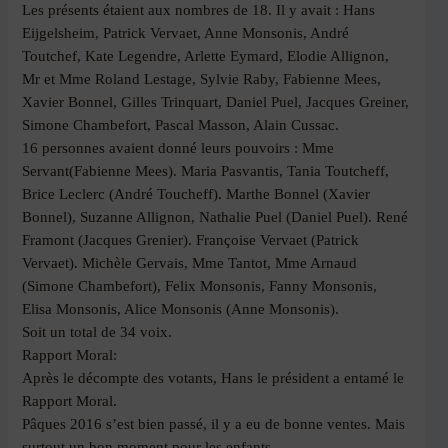
Les présents étaient aux nombres de 18. Il y avait : Hans
Eijgelsheim, Patrick Vervaet, Anne Monsonis, André
Toutchef, Kate Legendre, Arlette Eymard, Elodie Allignon,
Mr et Mme Roland Lestage, Sylvie Raby, Fabienne Mees,
Xavier Bonnel, Gilles Trinquart, Daniel Puel, Jacques Greiner,
Simone Chambefort, Pascal Masson, Alain Cussac.
16 personnes avaient donné leurs pouvoirs : Mme
Servant(Fabienne Mees). Maria Pasvantis, Tania Toutcheff,
Brice Leclerc (André Toucheff). Marthe Bonnel (Xavier
Bonnel), Suzanne Allignon, Nathalie Puel (Daniel Puel). René
Framont (Jacques Grenier). Françoise Vervaet (Patrick
Vervaet). Michèle Gervais, Mme Tantot, Mme Arnaud
(Simone Chambefort), Felix Monsonis, Fanny Monsonis,
Elisa Monsonis, Alice Monsonis (Anne Monsonis).
Soit un total de 34 voix.
Rapport Moral:
Après le décompte des votants, Hans le président a entamé le
Rapport Moral.
Pâques 2016 s’est bien passé, il y a eu de bonne ventes. Mais
surtout un bon moment pour les enfants.