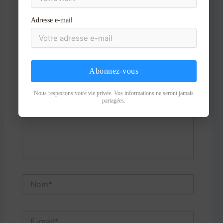
Adresse e-mail
Votre adresse e-mail ne sera pas publiée.
Les champs
obligatoires sont indiqués avec
*
Écrivez
ici…
Abonnez-vous
Nous respectons votre vie privée. Vos informations ne seront jamais
partagées.
Nom*
E-