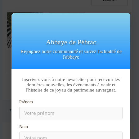
Abbaye de Pébrac
Rejoignez notre communauté et suivez l'actualité de
Oui. il parait
Superbe Lundi
l'abbaye
qu’il y en a
de Pâques. Merci
encore.
à tous d’être
venus.
Inscrivez-vous à notre newsletter pour recevoir les
dernières nouvelles, les événements à venir et
l'histoire de ce joyau du patrimoine auvergnat.
Prénom
PRÉCÉDENT
SUIVANT
Aller
au
Nom
contenu
Laisser un commentaire