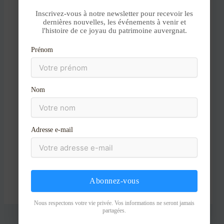
Aller
Inscrivez-vous à notre newsletter pour recevoir les
au
dernières nouvelles, les événements à venir et
contenu
l'histoire de ce joyau du patrimoine auvergnat.
Nom*
Prénom
E-
mail*
Nom
Site
Adresse e-mail
Abonnez-vous
Nous respectons votre vie privée. Vos informations ne seront jamais
partagées.