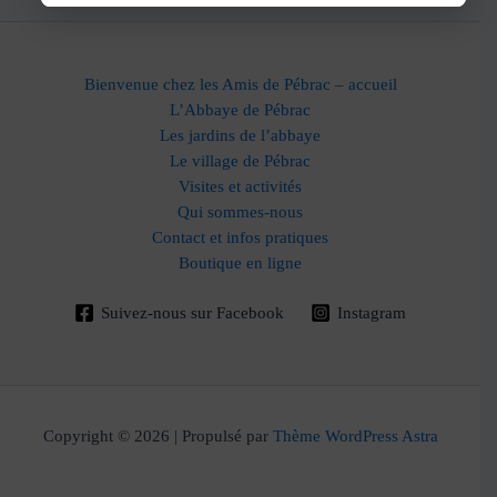
Bienvenue chez les Amis de Pébrac – accueil
L’Abbaye de Pébrac
Les jardins de l’abbaye
Le village de Pébrac
Visites et activités
Qui sommes-nous
Contact et infos pratiques
Boutique en ligne
Suivez-nous sur Facebook
Instagram
Copyright © 2026 | Propulsé par
Thème WordPress Astra