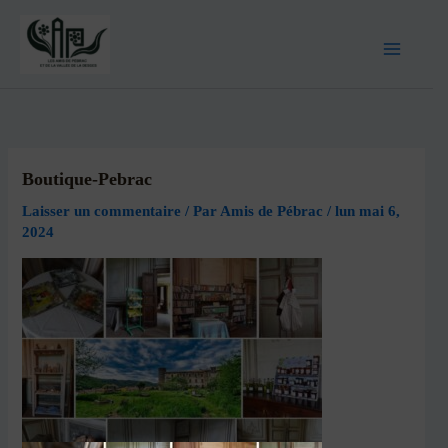
Boutique-Pebrac
Laisser un commentaire
/ Par
Amis de Pébrac
/
lun mai 6,
2024