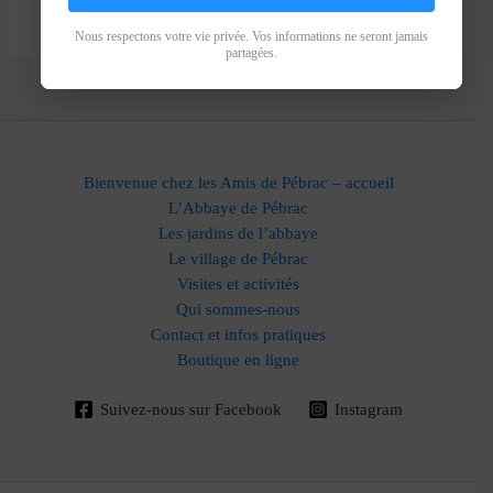
Nous respectons votre vie privée. Vos informations ne seront jamais
partagées.
Bienvenue chez les Amis de Pébrac – accueil
L’Abbaye de Pébrac
Les jardins de l’abbaye
Le village de Pébrac
Visites et activités
Qui sommes-nous
Contact et infos pratiques
Boutique en ligne
Suivez-nous sur Facebook
Instagram