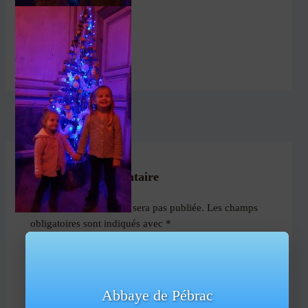
PRÉCÉDENT
Laisser un commentaire
Votre adresse e-mail ne sera pas publiée.
Les champs
obligatoires sont indiqués avec
*
Commentaire
*
Abbaye de Pébrac