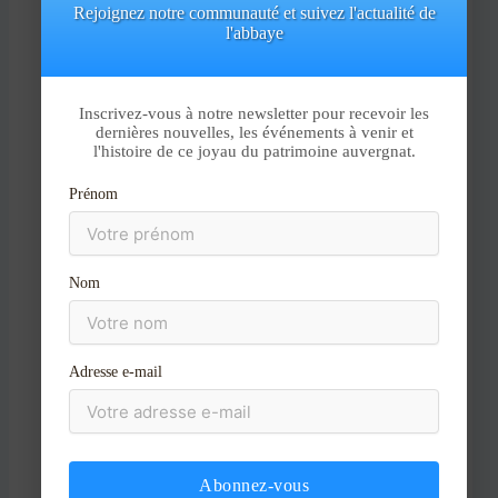
Rejoignez notre communauté et suivez l'actualité de
l'abbaye
Aller
au
contenu
Inscrivez-vous à notre newsletter pour recevoir les
dernières nouvelles, les événements à venir et
l'histoire de ce joyau du patrimoine auvergnat.
Nom*
Prénom
E-
Nom
mail*
Site
Adresse e-mail
Abonnez-vous