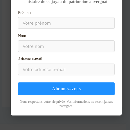
l'histoire de ce joyau du patrimoine auvergnat.
au
contenu
Nom*
Prénom
E-
Nom
mail*
Site
Adresse e-mail
Abonnez-vous
Nous respectons votre vie privée. Vos informations ne seront jamais
partagées.