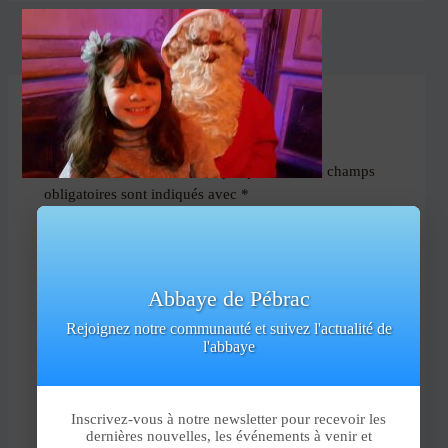
PRÉCÉDENT
Laisser un commentaire
Votre adresse e-mail ne sera pas publiée.
Les champs
obligatoires sont indiqués avec
*
Commentaire
*
Abbaye de Pébrac
Rejoignez notre communauté et suivez l'actualité de
l'abbaye
Inscrivez-vous à notre newsletter pour recevoir les
dernières nouvelles, les événements à venir et
Aller