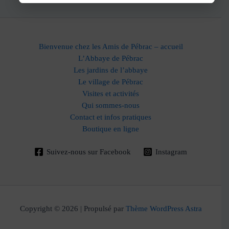
Bienvenue chez les Amis de Pébrac – accueil
L’Abbaye de Pébrac
Les jardins de l’abbaye
Le village de Pébrac
Visites et activités
Qui sommes-nous
Contact et infos pratiques
Boutique en ligne
Suivez-nous sur Facebook
Instagram
Copyright © 2026 | Propulsé par
Thème WordPress Astra