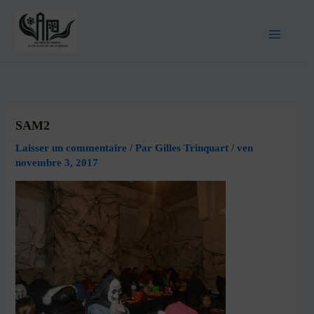
SAM2
Laisser un commentaire
/ Par
Gilles Trinquart
/
ven
novembre 3, 2017