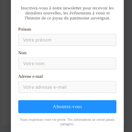
Aller
Inscrivez-vous à notre newsletter pour recevoir les
au
dernières nouvelles, les événements à venir et
l'histoire de ce joyau du patrimoine auvergnat.
contenu
Nom*
Prénom
E-
Nom
mail*
Site
Adresse e-mail
Abonnez-vous
Nous respectons votre vie privée. Vos informations ne seront jamais
partagées.