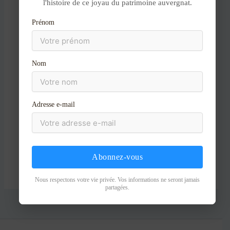
l'histoire de ce joyau du patrimoine auvergnat.
au
contenu
Nom*
Prénom
E-
Nom
mail*
Site
Adresse e-mail
Abonnez-vous
Nous respectons votre vie privée. Vos informations ne seront jamais
partagées.