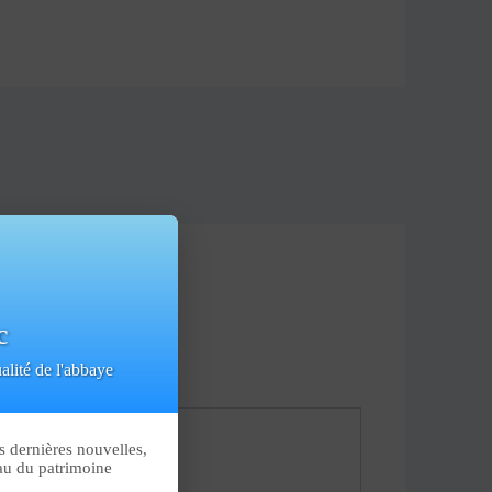
c
alité de l'abbaye
s dernières nouvelles,
yau du patrimoine