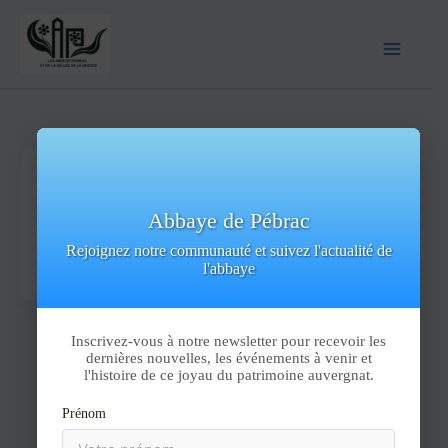
Archives :
Évènements
/
jeu août 6, 2026
Abbaye de Pébrac
0 évènements found. Les Amis de Pebrac Il n’y a pas
Rejoignez notre communauté et suivez l'actualité de
d’évènements à venir. Il n’y a pas d’évènements à […]
l'abbaye
Inscrivez-vous à notre newsletter pour recevoir les
dernières nouvelles, les événements à venir et
l'histoire de ce joyau du patrimoine auvergnat.
Prénom